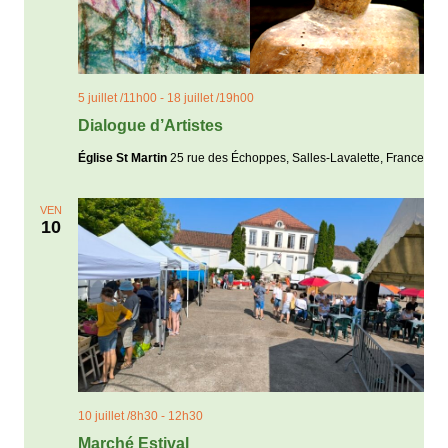
5 juillet /11h00
-
18 juillet /19h00
Dialogue d’Artistes
Église St Martin
25 rue des Échoppes, Salles-Lavalette, France
VEN
10
10 juillet /8h30
-
12h30
Marché Estival