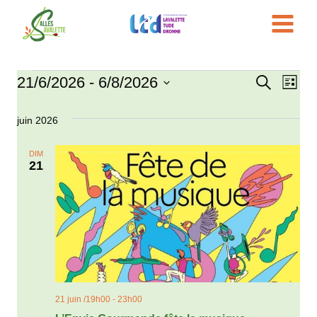
Aller
au
contenu
21/6/2026
 - 
6/8/2026
Évènements
Recherche
Nav
Reche
Liste
Sélectionnez
de
et
juin 2026
une
vue
date.
navigat
DIM
Évè
21
de
vues
Évène
21 juin /19h00
-
23h00