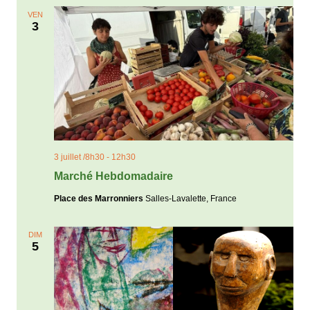
VEN
3
3 juillet /8h30
-
12h30
Marché Hebdomadaire
Place des Marronniers
Salles-Lavalette, France
DIM
5