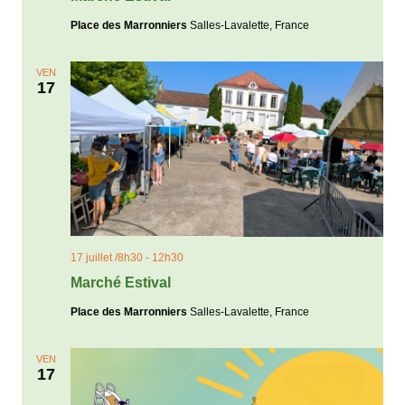
Place des Marronniers
Salles-Lavalette, France
VEN
17
17 juillet /8h30
-
12h30
Marché Estival
Place des Marronniers
Salles-Lavalette, France
VEN
17