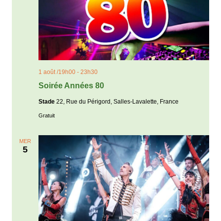
1 août /19h00
-
23h30
Soirée Années 80
Stade
22, Rue du Périgord, Salles-Lavalette, France
Gratuit
MER
5