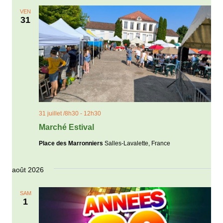
VEN
31
31 juillet /8h30
-
12h30
Marché Estival
Place des Marronniers
Salles-Lavalette, France
août 2026
SAM
1