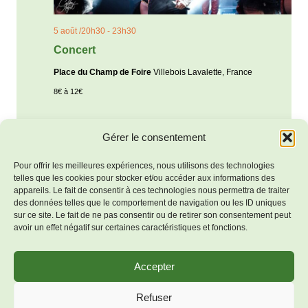
5 août /20h30
-
23h30
Concert
Place du Champ de Foire
Villebois Lavalette, France
8€ à 12€
Gérer le consentement
Évènements
Évènements
précédents
Aujourd’hui
suivants
Pour offrir les meilleures expériences, nous utilisons des technologies
telles que les cookies pour stocker et/ou accéder aux informations des
S’abonner au calendrier
appareils. Le fait de consentir à ces technologies nous permettra de traiter
des données telles que le comportement de navigation ou les ID uniques
sur ce site. Le fait de ne pas consentir ou de retirer son consentement peut
avoir un effet négatif sur certaines caractéristiques et fonctions.
Accepter
Mentions
© 2026 Bienvenue à Salles-
Refuser
légales