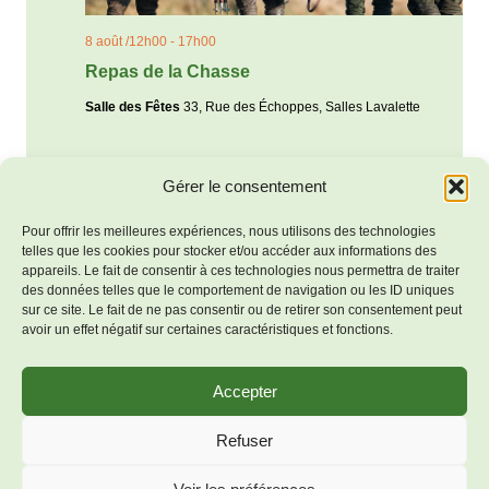
8 août /12h00
-
17h00
Repas de la Chasse
Salle des Fêtes
33, Rue des Échoppes, Salles Lavalette
Gérer le consentement
Aujourd’hui
Évènements
suivants
Évènements
précédents
Pour offrir les meilleures expériences, nous utilisons des technologies
telles que les cookies pour stocker et/ou accéder aux informations des
S’abonner au calendrier
appareils. Le fait de consentir à ces technologies nous permettra de traiter
des données telles que le comportement de navigation ou les ID uniques
sur ce site. Le fait de ne pas consentir ou de retirer son consentement peut
avoir un effet négatif sur certaines caractéristiques et fonctions.
Accepter
Mentions
© 2026 Bienvenue à Salles-
Refuser
légales
Lavalette - Thème WordPress
Politique de