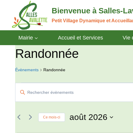
Aller
Bienvenue à Salles-La
au
contenu
Petit Village Dynamique et Accueill
Mairie
Accueil et Services
Vie
Randonnée
Évènements
Randonnée
Évènements
Recherche
Saisir
mot-
et
clé.
navigation
Rechercher
août 2026
Ce mois-ci
Évènements
de
Sélectionnez
par