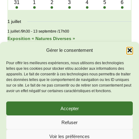
1
1
1
1
1
1
1
31
1
2
3
4
5
6
évènement
évènement
évènement
évènement
évènement
évènement
évènem
1 juillet
1 juillet /9h30
-
13 septembre /17h00
Exposition « Natures Diverses »
Gérer le consentement
Juil
Ce mois-ci
Sep
Pour offrir les meilleures expériences, nous utilisons des technologies
telles que les cookies pour stocker et/ou accéder aux informations des
S’abonner au calendrier
appareils. Le fait de consentir à ces technologies nous permettra de traiter
des données telles que le comportement de navigation ou les ID uniques
sur ce site. Le fait de ne pas consentir ou de retirer son consentement peut
avoir un effet négatif sur certaines caractéristiques et fonctions.
Accepter
Mentions
© 2026 Bienvenue à Salles-
Refuser
légales
Lavalette - Thème WordPress
Politique de
Voir les préférences
par
Kadence WP