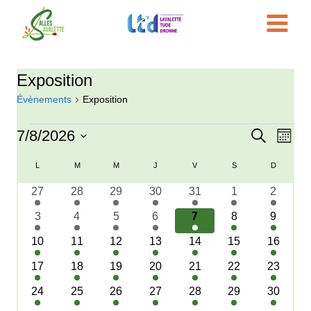
Aller
au
contenu
Exposition
Évènements
Exposition
Évènements
7/8/2026
Recherche
Nav
Reche
Mois
Sélectionnez
de
et
Calendrier
L
LUNDI
M
MARDI
M
MERCREDI
J
JEUDI
V
VENDREDI
S
SAMEDI
D
DIMANC
une
vue
1
1
1
1
1
1
1
27
28
29
30
31
1
2
date.
navigat
de
évènement
évènement
évènement
évènement
évènement
évènement
évènem
Évè
1
1
1
1
1
1
1
3
4
5
6
7
8
9
de
Évènements
évènement
évènement
évènement
évènement
évènement
évènement
évènem
1
1
1
1
1
1
1
10
11
12
13
14
15
16
vues
évènement
évènement
évènement
évènement
évènement
évènement
évèneme
1
1
1
1
1
1
1
17
18
19
20
21
22
23
Évène
évènement
évènement
évènement
évènement
évènement
évènement
évèneme
1
1
1
1
1
1
1
24
25
26
27
28
29
30
évènement
évènement
évènement
évènement
évènement
évènement
évèneme