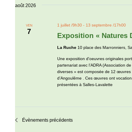
une
vues
mot-
août 2026
date.
clé.
Évènements
1 juillet /9h30
-
13 septembre /17h00
VEN
7
Exposition « Natures 
La Ruche
10 place des Marronniers, Sa
Une exposition d'oeuvres originales port
partenariat avec l’ADRA (Association d
diverses » est composée de 12 œuvres ori
d’Angoulême . Ces œuvres ont vocation à 
présentées à Salles-Lavalette
Évènements
précédents