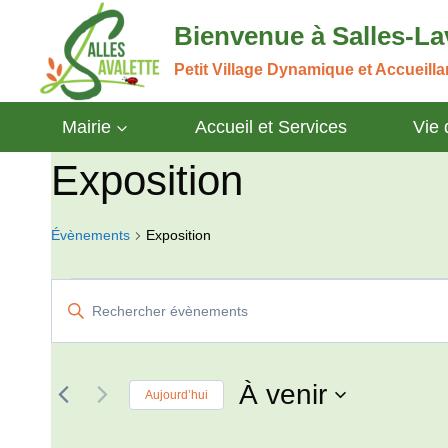
Aller
Bienvenue à Salles-La
au
contenu
Petit Village Dynamique et Accueill
Mairie
Accueil et Services
Vie
Exposition
Évènements
Exposition
Évènements
Recherche
Saisir
mot-
et
clé.
navigation
Rechercher
À venir
Aujourd’hui
Évènements
de
Sélectionnez
par