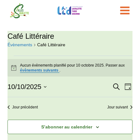
Aller
au
contenu
Café Littéraire
Évènements
Café Littéraire
Évènements
Aucun évènements planifié pour 10 octobre 2025. Passer aux
Notice
évènements suivants
.
for
10/10/2025
Recherche
Nav
10
Reche
Jour
Sélectionnez
de
octobre
et
une
Jour précédent
Jour suivant
vue
date.
2025
navigat
Évè
de
S’abonner au calendrier