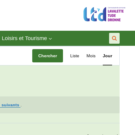
Loisirs et Tourisme
Navigation
Chercher
Liste
Mois
Jour
de
vues
Évènement
 suivants
.