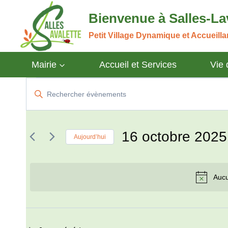
Aller
Bienvenue à Salles-La
au
contenu
Petit Village Dynamique et Accueill
Mairie
Accueil et Services
Vie
Évènements
Recherche
Saisir
mot-
et
for
clé.
navigation
Rechercher
16 octobre 2025
16
Aujourd’hui
Évènements
de
Sélectionnez
octobre
par
une
vues
mot-
Aucu
date.
2025
clé.
Évènements