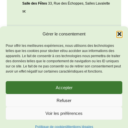
Salle des Fêtes
33, Rue des Échoppes, Salles Lavalette
9€
Gérer le consentement
Jour précédent
Jour suivant
Pour offrir les meilleures expériences, nous utilisons des technologies
telles que les cookies pour stocker et/ou accéder aux informations des
S’abonner au calendrier
appareils. Le fait de consentir à ces technologies nous permettra de traiter
des données telles que le comportement de navigation ou les ID uniques
sur ce site. Le fait de ne pas consentir ou de retirer son consentement peut
avoir un effet négatif sur certaines caractéristiques et fonctions.
Accepter
Mentions
© 2026 Bienvenue à Salles-
Refuser
légales
Lavalette - Thème WordPress
Politique de
Voir les préférences
par
Kadence WP
cookies (UE)
Politique de cookies
Mentions légales