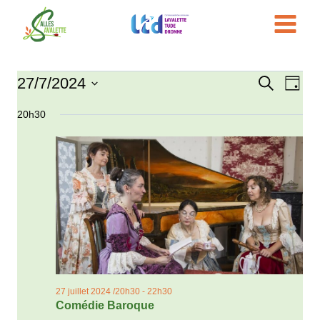
Aller
au
contenu
27/7/2024
Évènements
Recherche
Nav
Reche
Jour
Sélectionnez
de
et
20h30
for
une
vue
date.
navigat
27
Évè
de
juillet
vues
2024
Évène
27 juillet 2024 /20h30
-
22h30
Comédie Baroque