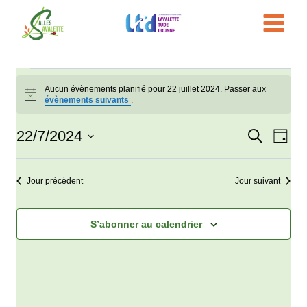
Aller
au
contenu
Évènements
Aucun évènements planifié pour 22 juillet 2024. Passer aux
Notice
évènements suivants
.
for
22/7/2024
Recherche
Nav
Reche
Jour
22
Sélectionnez
de
et
une
juillet
Jour précédent
Jour suivant
vue
date.
navigat
Évè
2024
de
S’abonner au calendrier
vues
Évène