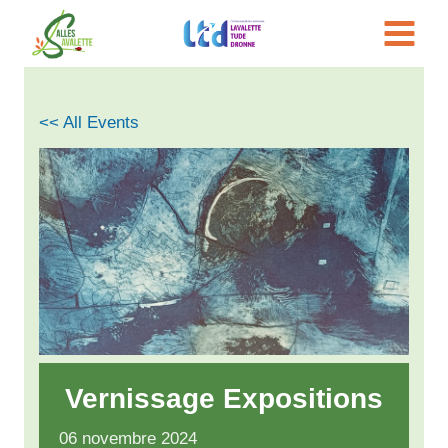
Aller
au
contenu
<< All Events
Vernissage Expositions
06
novembre
2024