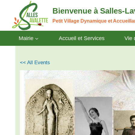
Aller
Bienvenue à Salles-La
au
contenu
Petit Village Dynamique et Accueill
Mairie
Accueil et Services
Vie
<< All Events