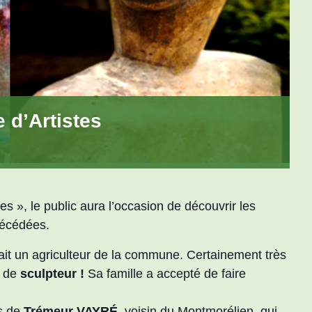
 d’Artistes
es », le public aura l’occasion de découvrir les
décédées.
tait un agriculteur de la commune. Certainement très
t de
sculpteur !
Sa famille a accepté de faire
s de
Trémeur VAYRÉ,
voisin du Montmorélien, qui