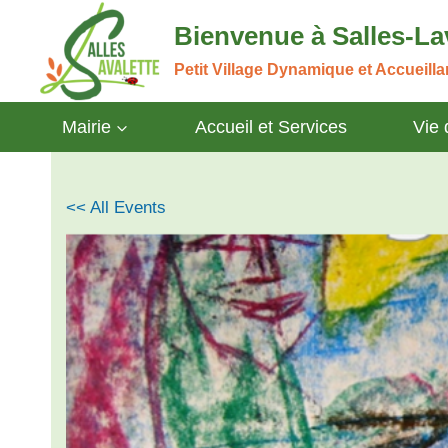
Aller
Bienvenue à Salles-La
au
contenu
Petit Village Dynamique et Accueill
Mairie
Accueil et Services
Vie
<< All Events