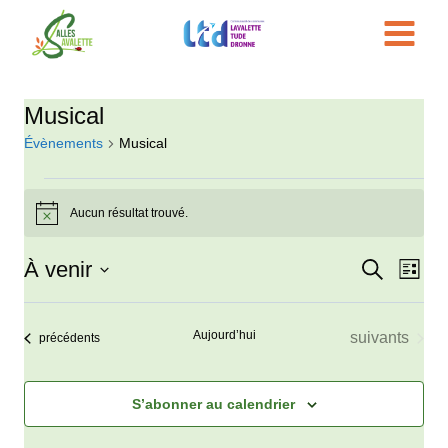
Aller
au
contenu
Musical
Évènements
Musical
Évènements
Aucun résultat trouvé.
Notice
À venir
Recherche
Nav
Reche
Liste
Sélectionnez
de
et
une
Aujourd’hui
Évènements
suivants
Évènements
vue
précédents
date.
navigat
Évè
de
S’abonner au calendrier
vues