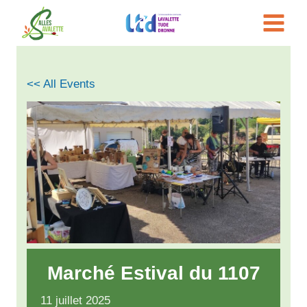
Aller
au
contenu
<< All Events
Marché Estival du 1107
11
juillet
2025