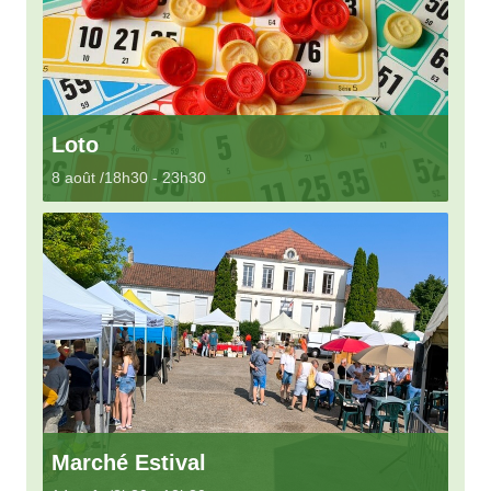
Loto
8 août /18h30
-
23h30
Marché Estival