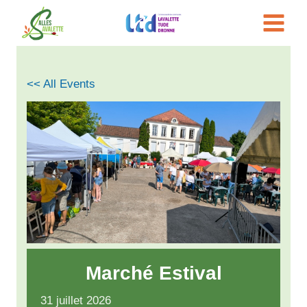
Aller
au
contenu
<< All Events
Marché Estival
31
juillet
2026