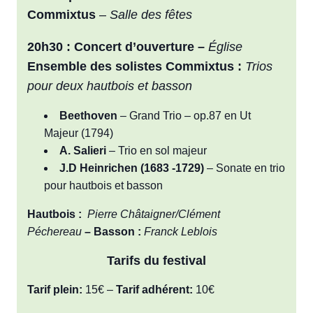
Commixtus
–
Salle des fêtes
20h30 : Concert d’ouverture –
Église
Ensemble des solistes Commixtus :
Trios
pour deux hautbois et basson
Beethoven
– Grand Trio – op.87 en Ut
Majeur (1794)
A. Salieri
–
Trio en sol majeur
J.D
Heinrichen (1683 -1729)
– Sonate en trio
pour hautbois et basson
Hautbois :
Pierre Châtaigner/Clément
Péchereau
–
Basson :
Franck Leblois
Tarifs
du festival
Tarif plein:
15€ –
Tarif adhérent:
10€