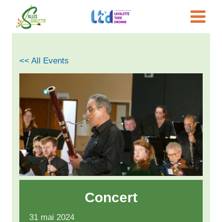
Aller
au
contenu
<< All Events
Concert
31
mai
2024