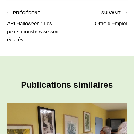
Navigation
PRÉCÉDENT
SUIVANT
API’Halloween : Les
Offre d’Emploi
de
petits monstres se sont
l’article
éclatés
Publications similaires