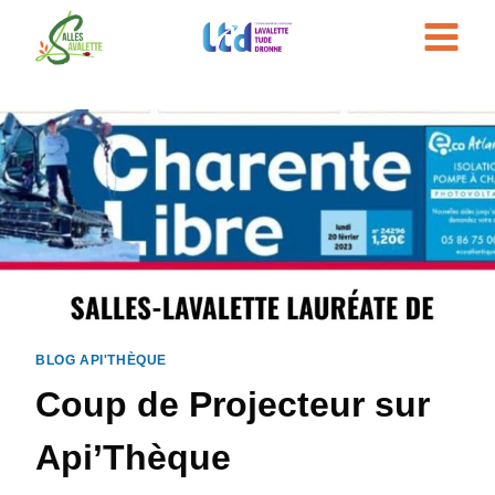
Aller
au
contenu
BLOG API'THÈQUE
Coup de Projecteur sur
Api’Thèque