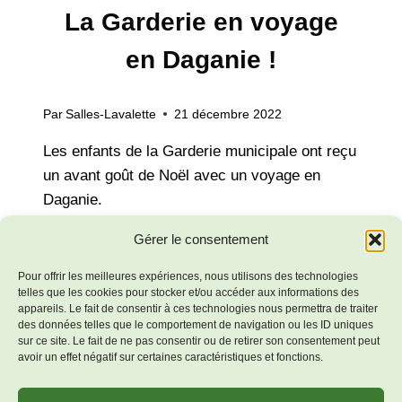
La Garderie en voyage
en Daganie !
Par
Salles-Lavalette
21 décembre 2022
Les enfants de la Garderie municipale ont reçu
un avant goût de Noël avec un voyage en
Daganie.
LA
Gérer le consentement
LIRE LA SUITE
GARDERIE
EN
Pour offrir les meilleures expériences, nous utilisons des technologies
VOYAGE
telles que les cookies pour stocker et/ou accéder aux informations des
appareils. Le fait de consentir à ces technologies nous permettra de traiter
EN
Navigation
des données telles que le comportement de navigation ou les ID uniques
Page
Page
1
2
3
4
DAGANIE
sur ce site. Le fait de ne pas consentir ou de retirer son consentement peut
!
avoir un effet négatif sur certaines caractéristiques et fonctions.
de
précédente
suivante