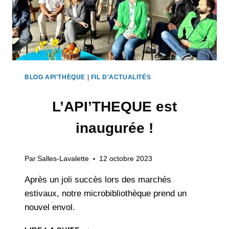
BLOG API'THÈQUE
|
FIL D'ACTUALITÉS
L’API’THEQUE est
inaugurée !
Par
Salles-Lavalette
12 octobre 2023
Après un joli succès lors des marchés
estivaux, notre microbibliothèque prend un
nouvel envol.
L’API’THEQUE